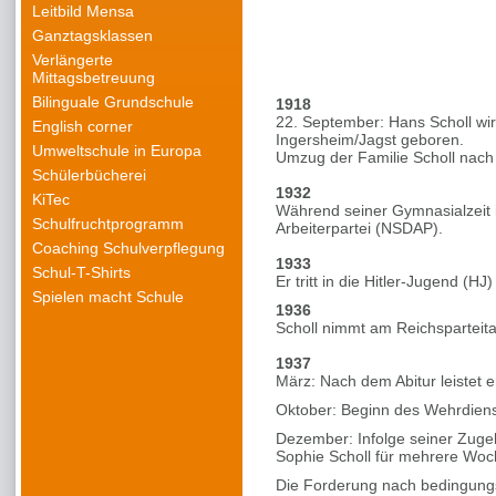
Leitbild Mensa
Ganztagsklassen
Verlängerte
Mittagsbetreuung
Bilinguale Grundschule
1918
22. September: Hans Scholl wi
English corner
Ingersheim/Jagst geboren.
Umweltschule in Europa
Umzug der Familie Scholl nach
Schülerbücherei
1932
KiTec
Während seiner Gymnasialzeit i
Schulfruchtprogramm
Arbeiterpartei (NSDAP).
Coaching Schulverpflegung
1933
Schul-T-Shirts
Er tritt in die Hitler-Jugend (
Spielen macht Schule
1936
Scholl nimmt am Reichsparteita
1937
März: Nach dem Abitur leistet e
Oktober: Beginn des Wehrdien
Dezember: Infolge seiner Zuge
Sophie Scholl für mehrere Woch
Die Forderung nach bedingungs